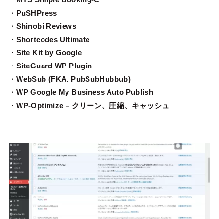
・
PuSHPress
・
Shinobi Reviews
・
Shortcodes Ultimate
・
Site Kit by Google
・
SiteGuard WP Plugin
・
WebSub (FKA. PubSubHubbub)
・
WP Google My Business Auto Publish
・
WP-Optimize – クリーン、圧縮、キャッシュ