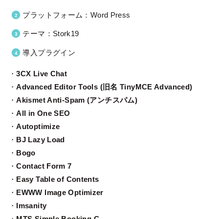
プラットフォーム：Word Press
テーマ：Stork19
導入プラグイン
・
3CX Live Chat
・
Advanced Editor Tools (旧名 TinyMCE Advanced)
・
Akismet Anti-Spam (アンチスパム)
・
All in One SEO
・
Autoptimize
・
BJ Lazy Load
・
Bogo
・
Contact Form 7
・
Easy Table of Contents
・
EWWW Image Optimizer
・
Imsanity
・
MTS Simple Booking-C