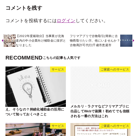
コメントを残す
コメントを投稿するには
ログイン
してください。
【2022年度補助分】当事業が北海
フリマアプリで古物取引|簡単に古
道内の中小企業向け補助金に採択と
物商取りたい方、他にいませんか？
なりました
古物商許可代行|千歳市恵庭市
RECOMMEND
サービス
ご家庭へのサービス
メルカリ・ラクマなどフリマアプリに
え、そうなの？持続化補助金の活用に
出品してWebで副業！初めてでも信頼
ついて知っておくべきこと
される一番の方法はこれ
サービス
ご家庭へのサービス