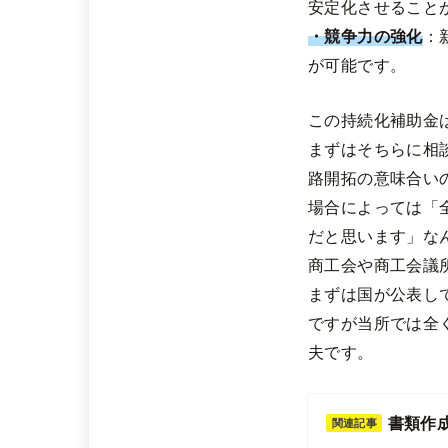
安定化させること
・競争力の強化
：
が可能です。
この持続化補助金
まずはそちらに相
路開拓の意味合い
場合によっては「
だと思います」な
商工会や商工会議
まずは国が公表し
ですが当所では全
夫です。
書類作成
関連記事