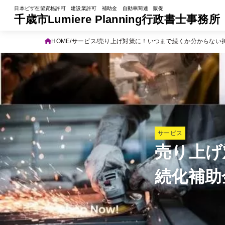
日本ビザ在留資格許可 建設業許可 補助金 自動車関連 販促
千歳市Lumiere Planning行政書士事務所
HOME
サービス
売り上げ対策に！いつまで続くか分からない
サービス
売り上げ
続化補助