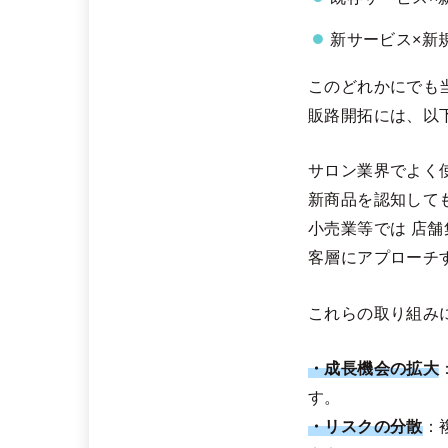
新サービス×新
このどれかにでも
販路開拓には、以
サロン業界でよく
新商品を認知して
小売業等では 店
客層にアプローチ
これらの取り組み
・成長機会の拡大
す。
・リスクの分散
：