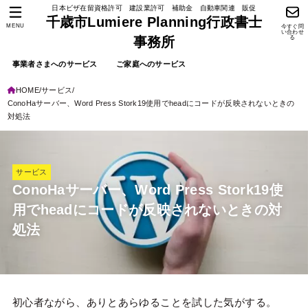
日本ビザ在留資格許可 建設業許可 補助金 自動車関連 販促
千歳市Lumiere Planning行政書士
MENU
今すぐ問
い合わせ
る
事務所
事業者さまへのサービス
ご家庭へのサービス
HOME
サービス
ConoHaサーバー、Word Press Stork19使用でheadにコードが反映されないときの
対処法
サービス
ConoHaサーバー、Word Press Stork19使
用でheadにコードが反映されないときの対
処法
初心者ながら、ありとあらゆることを試した気がする。