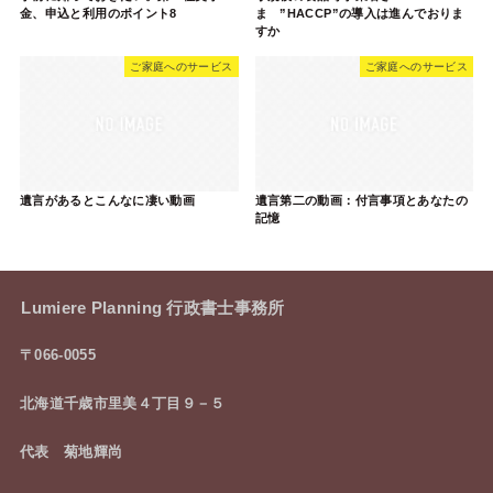
金、申込と利用のポイント8
ま ”HACCP”の導入は進んでおりま
すか
ご家庭へのサービス
ご家庭へのサービス
遺言があるとこんなに凄い動画
遺言第二の動画：付言事項とあなたの
記憶
Lumiere Planning 行政書士事務所
〒066-0055
北海道千歳市里美４丁目９－５
代表 菊地輝尚