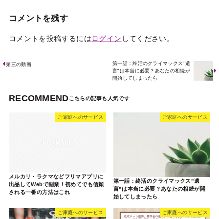
コメントを残す
コメントを投稿するには
ログイン
してください。
第一話：終活のクライマックス"遺
第三の動画
言"は本当に必要？あなたの相続が
開始してしまったら
RECOMMEND
ご家庭へのサービス
ご家庭へのサービス
メルカリ・ラクマなどフリマアプリに
第一話：終活のクライマックス”遺
出品してWebで副業！初めてでも信頼
言”は本当に必要？あなたの相続が開
される一番の方法はこれ
始してしまったら
ご家庭へのサービス
ご家庭へのサービス