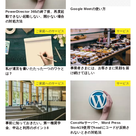
Google Meetの使い方
PowerDirector 365の終了後、再度起
動できない起動しない、開かない場合
の対処方法
ご家庭へのサービス
サービス
事業者さまには、お客さまに笑顔を届
私が遺言を書いたたった一つのワケと
け続けてほしい
は？
ご家庭へのサービス
サービス
ConoHaサーバー、Word Press
事前に知っておきたい。第一種奨学
Stork19使用でheadにコードが反映さ
金、申込と利用のポイント8
れないときの対処法