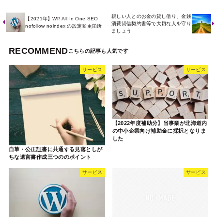
親しい人とのお金の貸し借り、金銭
【2021年】WP All In One SEO
消費貸借契約書等で大切な人を守り
nofollow noindex の設定変更箇所
ましょう
RECOMMEND
サービス
サービス
【2022年度補助分】当事業が北海道内
の中小企業向け補助金に採択となりま
した
自筆・公正証書に共通する見落としが
ちな遺言書作成三つののポイント
サービス
サービス