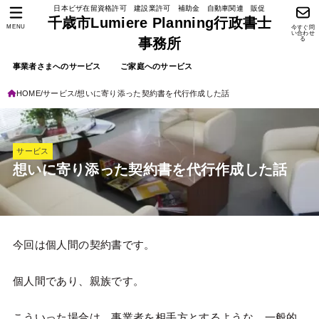
日本ビザ在留資格許可 建設業許可 補助金 自動車関連 販促
千歳市Lumiere Planning行政書士
MENU
今すぐ問
い合わせ
る
事務所
事業者さまへのサービス
ご家庭へのサービス
HOME
サービス
想いに寄り添った契約書を代行作成した話
サービス
想いに寄り添った契約書を代行作成した話
今回は個人間の契約書です。
個人間であり、親族です。
こういった場合は、事業者を相手方とするような、一般的