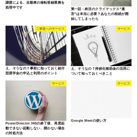
譲渡による、自動車の移転登録業務を
処理中です
第一話：終活のクライマックス”遺
言”は本当に必要？あなたの相続が開
始してしまったら
ご家庭へのサービス
サービス
え、そうなの？事前に知っておく給付
え、そうなの？持続化補助金の活用に
型奨学金の申込と利用のポイント
ついて知っておくべきこと
サービス
サービス
Google Meetの使い方
PowerDirector 365の終了後、再度起
動できない起動しない、開かない場合
の対処方法