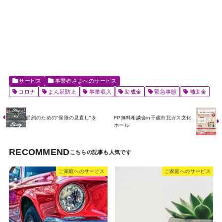
サービス
事業者さまへのサービス
コロナ
まん延防止
事業収入
助成金
緊急事態
補助金
節約のための"保険の見直し"を
FP無料相談会in千歳市北ガス文化
ホール
RECOMMEND
ご家庭へのサービス
ご家庭へのサービス