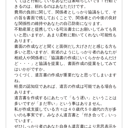
くてはと行動しているあなたは素晴らしいです！行動で
きるのは、頼れるのはあなただけです。
費用の負担に関して、関係者としっかり協議をして、そ
の旨を書面で残しておくことで、関係者との今後の良好
な関係性の維持やあなたの自己防衛になります。
不動産屋と提携している司法書士にお願いしてみても良
いと思いますが、あまり柔軟に動いてくれない可能性も
あります。
書面の作成などと聞くと面倒だし大げさだと感じる方も
多いと思いますが、前述のようにしっかり者のあなたが
相続人や関係者に「協議書の作成にいくらかかるんだけ
ど・・・」と協議を提案し、書面作成の提案をしてみて
はいかがですか。
つくづく、遺言書の作成が重要だなと思ってしまいます
ね。
軽度の認知症であれば、遺言の作成は可能である場合も
あります。
遺言書を作成するにあたって「もう遅い」ということは
多いですが「まだ早い」という事はありません。
私が作成支援している方々は４０歳代５０歳代の方が多
いのも事実です。みなさん遺言書と「付き合って」いっ
ています。
ぜひしっかり者のあなた自身も遺言書により意思表示を