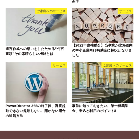
案件
ご家庭へのサービス
サービス
【2022年度補助分】当事業が北海道内
遺言作成への想いをしたためる”付言
の中小企業向け補助金に採択となりま
事項”その素晴らしい機能とは
した
サービス
ご家庭へのサービス
PowerDirector 365の終了後、再度起
事前に知っておきたい。第一種奨学
動できない起動しない、開かない場合
金、申込と利用のポイント8
の対処方法