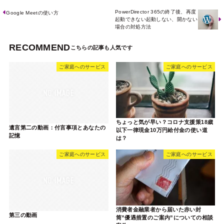
PowerDirector 365の終了後、再度
Google Meetの使い方
起動できない起動しない、開かない
場合の対処方法
RECOMMEND
ご家庭へのサービス
ご家庭へのサービス
ちょっと気が早い？コロナ支援策18歳
遺言第二の動画：付言事項とあなたの
以下一律現金10万円給付金の使い道
記憶
は？
ご家庭へのサービス
ご家庭へのサービス
消費者金融業者から届いた赤い封
第三の動画
筒”優遇措置のご案内”についての相談