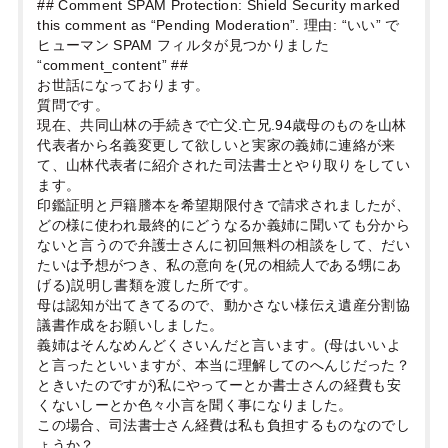
## Comment SPAM Protection: Shield Security marked
this comment as “Pending Moderation”. 理由: “いい” で
ヒューマン SPAM フィルタが見つかりました
“comment_content” ##
お世話になっております。
質問です。
現在、共同山林の手続きで亡父.亡兄.94歳母のものを山林
代表者から名義変更して欲しいと実家の義姉に連絡が来
て、山林代表者に紹介された司法書士とやり取りをしてい
ます。
印鑑証明と戸籍謄本を希望期限付きで請求されましたが、
どの様に使われ最終的にどうなるか義姉に聞いても分から
ないと言うので弁護士さんに初回無料の相談をして、だい
たいは予想がつき、私の意向を(兄の相続人である甥にあ
げる)説明し書類を渡した所です。
母は認知が出てきてるので、動かさない様伝え遺産分割協
議書作成をお願いしました。
義姉はそんなめんどくさいんだと言います。(母はいいよ
と言ったといいますが、本当に理解してのへんじだった？
ときいたのですが)私にやってーとか書士さんの経費も安
くないしーとか色々小言を聞く事になりました。
この場合、司法書士さん経費は私も負担するものなのでし
ょうか？