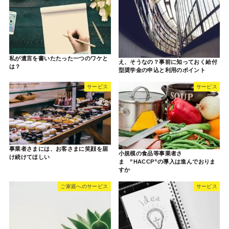
私が遺言を書いたたった一つのワケと
え、そうなの？事前に知っておく給付
は？
型奨学金の申込と利用のポイント
サービス
サービス
事業者さまには、お客さまに笑顔を届
小規模の食品等事業者さ
け続けてほしい
ま ”HACCP”の導入は進んでおりま
すか
ご家庭へのサービス
サービス