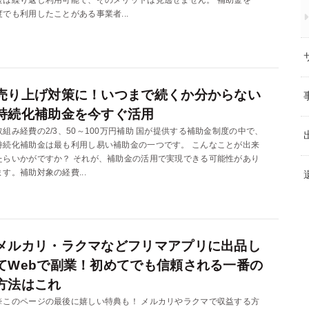
度でも利用したことがある事業者...
売り上げ対策に！いつまで続くか分からない
持続化補助金を今すぐ活用
取組み経費の2/3、50～100万円補助 国が提供する補助金制度の中で、
持続化補助金は最も利用し易い補助金の一つです。 こんなことが出来
たらいかがですか？ それが、補助金の活用で実現できる可能性があり
ます。補助対象の経費...
メルカリ・ラクマなどフリマアプリに出品し
てWebで副業！初めてでも信頼される一番の
方法はこれ
※このページの最後に嬉しい特典も！ メルカリやラクマで収益する方