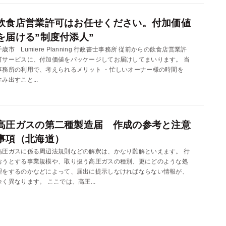
飲食店営業許可はお任せください。付加価値
を届ける”制度付添人”
千歳市 Lumiere Planning 行政書士事務所 従前からの飲食店営業許
可サービスに、付加価値をパッケージしてお届けしてまいります。 当
事務所の利用で、考えられるメリット ・忙しいオーナー様の時間を
生み出すこと...
高圧ガスの第二種製造届 作成の参考と注意
事項（北海道）
高圧ガスに係る周辺法規則などの解釈は、かなり難解といえます。 行
おうとする事業規模や、取り扱う高圧ガスの種別、更にどのような処
理をするのかなどによって、届出に提示しなければならない情報が、
全く異なります。 ここでは、高圧...