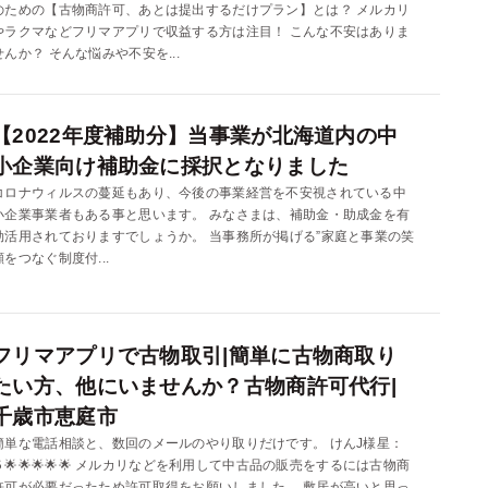
のための【古物商許可、あとは提出するだけプラン】とは？ メルカリ
やラクマなどフリマアプリで収益する方は注目！ こんな不安はありま
せんか？ そんな悩みや不安を...
【2022年度補助分】当事業が北海道内の中
小企業向け補助金に採択となりました
コロナウィルスの蔓延もあり、今後の事業経営を不安視されている中
小企業事業者もある事と思います。 みなさまは、補助金・助成金を有
効活用されておりますでしょうか。 当事務所が掲げる”家庭と事業の笑
顔をつなぐ制度付...
フリマアプリで古物取引|簡単に古物商取り
たい方、他にいませんか？古物商許可代行|
千歳市恵庭市
簡単な電話相談と、数回のメールのやり取りだけです。 けんJ様星：
５🌟🌟🌟🌟🌟 メルカリなどを利用して中古品の販売をするには古物商
許可が必要だったため許可取得をお願いしました。 敷居が高いと思っ