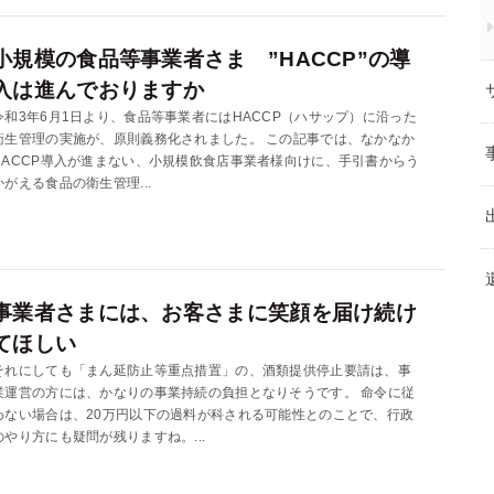
小規模の食品等事業者さま ”HACCP”の導
入は進んでおりますか
令和3年6月1日より、食品等事業者にはHACCP（ハサップ）に沿った
衛生管理の実施が、原則義務化されました。 この記事では、なかなか
HACCP導入が進まない、小規模飲食店事業者様向けに、手引書からう
かがえる食品の衛生管理...
事業者さまには、お客さまに笑顔を届け続け
てほしい
それにしても「まん延防止等重点措置」の、酒類提供停止要請は、事
業運営の方には、かなりの事業持続の負担となりそうです。 命令に従
わない場合は、20万円以下の過料が科される可能性とのことで、行政
のやり方にも疑問が残りますね。...