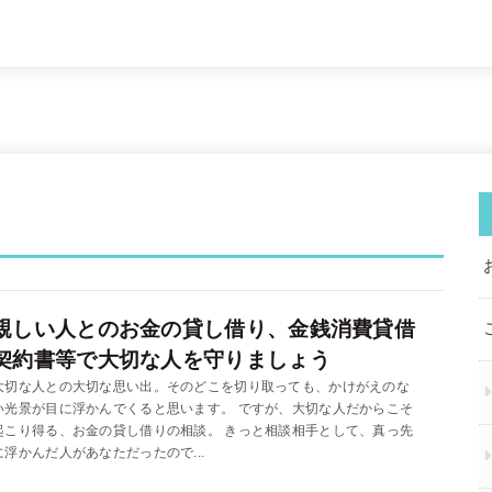
親しい人とのお金の貸し借り、金銭消費貸借
契約書等で大切な人を守りましょう
大切な人との大切な思い出。そのどこを切り取っても、かけがえのな
い光景が目に浮かんでくると思います。 ですが、大切な人だからこそ
起こり得る、お金の貸し借りの相談。 きっと相談相手として、真っ先
に浮かんだ人があなただったので...