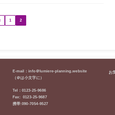
＜
1
2
E-mail：info＠lumiere-planning.website
お
（＠は小文字に）
Tel：0123-25-9686
Fax: 0123-25-9687
携帯:090-7054-9527