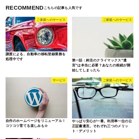
RECOMMEND
ご家庭へのサービス
ご家庭へのサービス
譲渡による、自動車の移転登録業務を
処理中です
第一話：終活のクライマックス”遺
言”は本当に必要？あなたの相続が開
始してしまったら
サービス
ご家庭へのサービス
自作のホームページをリニューアル！
やっぱり安心が一番。利用率一位の公
コツコツ育てる楽しみも☆
正証書遺言。それぞれ三つのメリッ
ト・デメリット