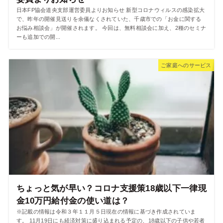
日本FP協会道央支部運営委員よりお知らせ 新型コロナウィルスの感染拡大
で、昨年の開催見送りを余儀なくされていた、千歳市での「お金に関する
お悩み相談会」が開催されます。 今回は、無料相談会に加え、2種のセミナ
ーも追加での開...
ご家庭へのサービス
ちょっと気が早い？コロナ支援策18歳以下一律現
金10万円給付金の使い道は？
※記載の情報は令和３年１１月５日現在の情報に基づき作成されていま
す。 11月19日にも経済対策に盛り込まれる予定の、18歳以下の子供や若者