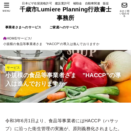
日本ビザ在留資格許可 建設業許可 補助金 自動車関連 販促
千歳市Lumiere Planning行政書士
MENU
今すぐ問
い合わせ
る
事務所
事業者さまへのサービス
ご家庭へのサービス
HOME
サービス
小規模の食品等事業者さま ”HACCP”の導入は進んでおりますか
サービス
小規模の食品等事業者さま ”HACCP”の導
入は進んでおりますか
令和3年6月1日より、食品等事業者にはHACCP（ハサッ
プ）に沿った衛生管理の実施が、原則義務化されました。