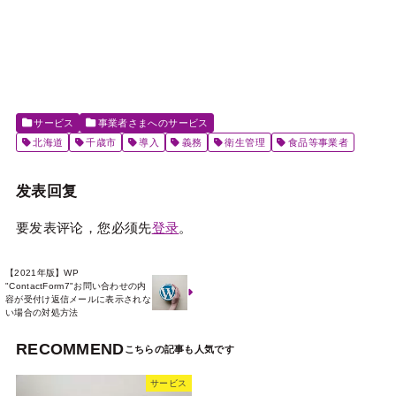
サービス
事業者さまへのサービス
北海道
千歳市
導入
義務
衛生管理
食品等事業者
发表回复
要发表评论，您必须先
登录
。
【2021年版】WP
"ContactForm7"お問い合わせの内
容が受付け返信メールに表示されな
い場合の対処方法
RECOMMEND
サービス