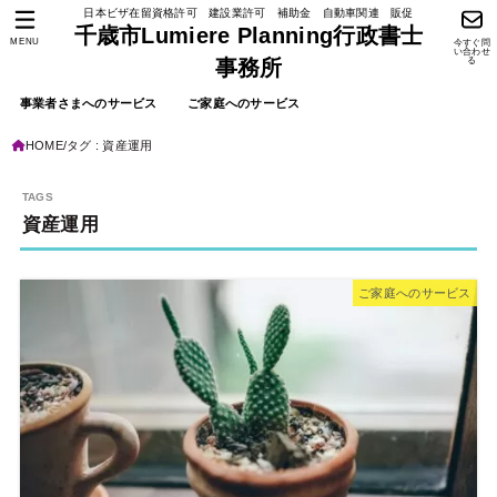
日本ビザ在留資格許可 建設業許可 補助金 自動車関連 販促
千歳市Lumiere Planning行政書士
MENU
今すぐ問
い合わせ
る
事務所
事業者さまへのサービス
ご家庭へのサービス
HOME
タグ : 資産運用
資産運用
ご家庭へのサービス