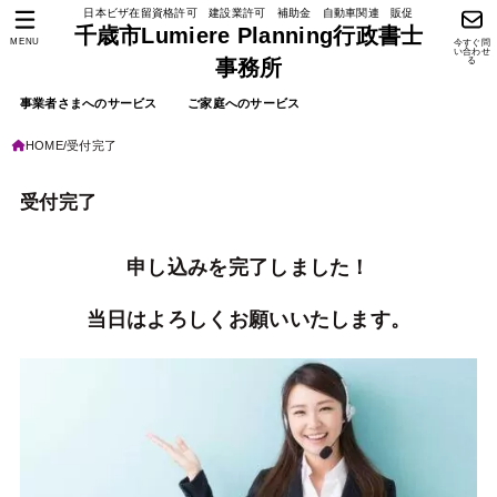
日本ビザ在留資格許可 建設業許可 補助金 自動車関連 販促
千歳市Lumiere Planning行政書士
MENU
今すぐ問
い合わせ
る
事務所
事業者さまへのサービス
ご家庭へのサービス
HOME
受付完了
受付完了
申し込みを完了しました！
当日はよろしくお願いいたします。