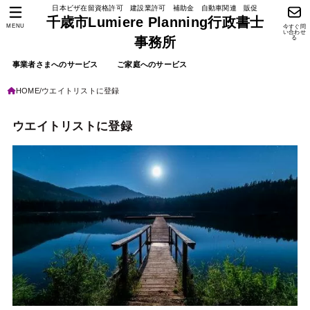
日本ビザ在留資格許可 建設業許可 補助金 自動車関連 販促
千歳市Lumiere Planning行政書士
MENU
今すぐ問
い合わせ
る
事務所
事業者さまへのサービス
ご家庭へのサービス
HOME
ウエイトリストに登録
ウエイトリストに登録