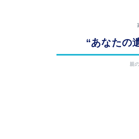
“あなたの
親