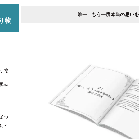
唯一、もう一度本当の思い
り物
り物
無駄
なっ
もう