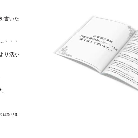
を書いた
に・・・
より活か
い
た
ではありま