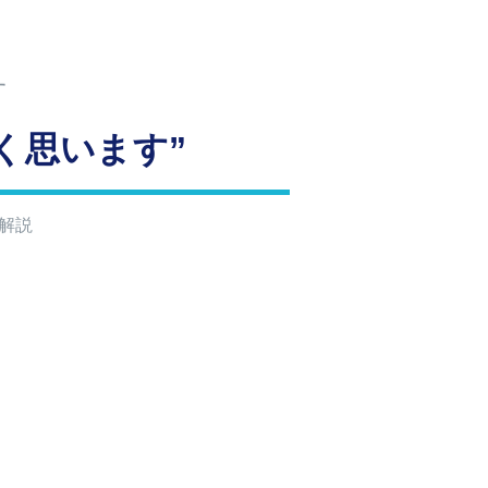
す
く思います”
解説